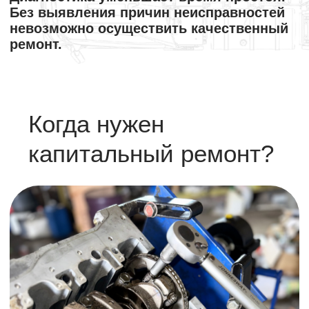
Если у двигателя наблюдаются:
• Потеря мощности и тяги
• Повышенный расход топлива и масла
• Трудный или нестабильный запуск
• Посторонние стуки и шумы
• Чёрный или синий дым из выхлопа
• Постоянные перегревы
• Течь масла или охлаждающей жидкости
— значит, износ достиг критического уровня.