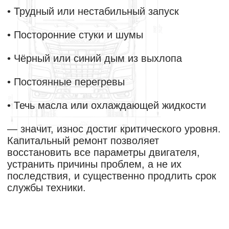
Замена ГБЦ
Работы по проверке и
восстановлению ГБЦ
проводятся на высокоточном
новом современном
оборудовании по технологии
завода-изготовителя.
Замена поршневой группы
Поршневая группа является
критически важной частью
двигателя, от состояния
которой зависит его
работоспособность и
мощность. Доверив замену
нам, вы можете быть уверены