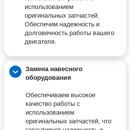
г. Казань, ул. Автосервисная, д.19
Смотреть карту проезда
Ежедневно с 8:00 до 17:00
8‒800‒700‒12‒60
Заказать обратный звонок
©2025 Все права защищены ООО АВТОДОР-
МОТОРС
Копирование без разрешения правообладателя
запрещено Обращаясь к нам за услугами, Вы даете
своё согласие на обработку Ваших персональных
данных.
Услуги
О компании
Сервис и гарантийные
обязательства
Контактная информация