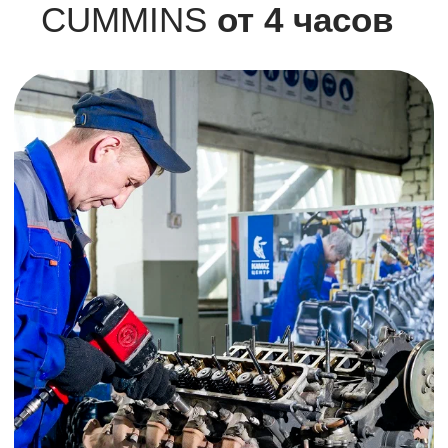
Перед началом ремонта мы всегда
выполняем дефектовку. Во время
диагностики наши специалисты оценивают
уровень износа двигателя и устанавливают
точные сроки ремонта.
Проверке подвергают:
Шейки коленвала на предмет наличия задиров
Герметичность и геометрию головки блока цилиндров
Герметичность клапана